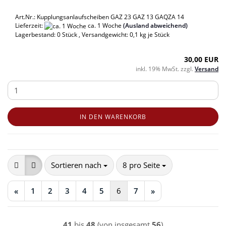
Art.Nr.: Kupplungsanlaufscheiben GAZ 23 GAZ 13 GAQZA 14
Lieferzeit:
ca. 1 Woche
(Ausland abweichend)
Lagerbestand: 0 Stück , Versandgewicht:
0,1
kg je Stück
30,00 EUR
inkl. 19% MwSt. zzgl.
Versand
IN DEN WARENKORB
Sortieren nach
pro Seite
Sortieren nach
8 pro Seite
«
1
2
3
4
5
6
7
»
41
bis
48
(von insgesamt
56
)