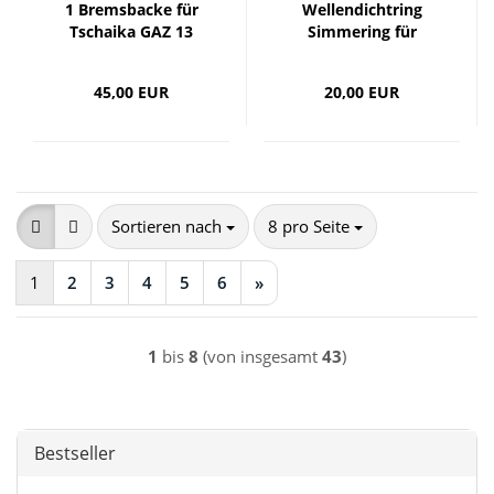
1 Bremsbacke für
Wellendichtring
Tschaika GAZ 13
Simmering für
Automatikgetriebe
Tschaika GAZ 13
45,00 EUR
20,00 EUR
Sortieren nach
pro Seite
Sortieren nach
8 pro Seite
1
2
3
4
5
6
»
1
bis
8
(von insgesamt
43
)
Bestseller