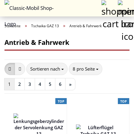
»
»
Startseite
Tschaika GAZ 13
Antrieb & Fahrwerk
Antrieb & Fahrwerk
Sortieren nach
pro Seite
Sortieren nach
8 pro Seite
1
2
3
4
5
6
»
TOP
TOP