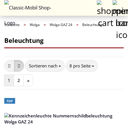
»
»
»
Startseite
Wolga
Wolga GAZ 24
Beleuchtung
Beleuchtung
Sortieren nach
pro Seite
Sortieren nach
8 pro Seite
1
2
»
TOP