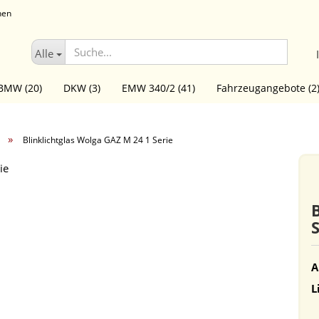
hen
Suche.
Alle
BMW (20)
DKW (3)
EMW 340/2 (41)
Fahrzeugangebote (2
(1)
KFZ Briefe aller Art (6)
Lada (5)
Literatur (9)
Melku
»
Blinklichtglas Wolga GAZ M 24 1 Serie
(3)
Sachsenring P 3 (11)
SIM GAZ 12 (24)
Skoda
Traba
ie
Wolga (57)
ZIS 110 (7)
S
A
L