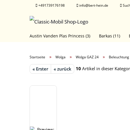
+491739176198
info@bert-hein.de
Suc
Austin Vanden Plas Princess (3)
Barkas (11)
Horch Sachsenring P 240 (127)
IFA (17)
Jawa 
»
»
»
Startseite
Wolga
Wolga GAZ 24
Beleuchtung
Moskvich (13)
Packard (4)
Pobeda GAZ M 20 
10
Artikel in dieser Kategor
« Erster
« zurück
Tschaika GAZ 13 (57)
Volvo (2)
Wartburg (54)