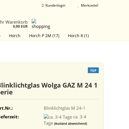
Kundenlogin
Merkzettel
..
Ihr Warenkorb
0,00 EUR
)
Horch
Horch P 2M (17)
Horch 8 (1)
s RS 1000 (1)
Mercedes Benz (1)
nt (10)
Traktoren Landwirtschaft (1)
KONTAKT
TOP
Blinklichtglas Wolga GAZ M 24 1
erie
rt.Nr.:
Blinklichtglas M 24-1
ieferzeit:
ca. 3-4
Tage
(Ausland abweichend)