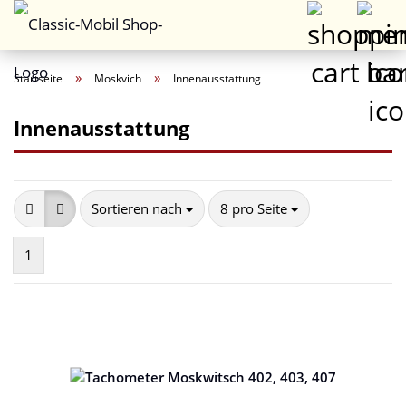
»
»
Startseite
Moskvich
Innenausstattung
Innenausstattung
Sortieren nach
pro Seite
Sortieren nach
8 pro Seite
1