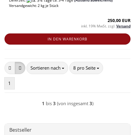
Lieferzeit:
ca. 3-4 Tage
(Ausland abweichend)
Versandgewicht:
2
kg je Stück
250,00 EUR
inkl. 19% MwSt. zzgl.
Versand
IN DEN WARENKORB
Sortieren nach
pro Seite
Sortieren nach
8 pro Seite
1
1
bis
3
(von insgesamt
3
)
Bestseller