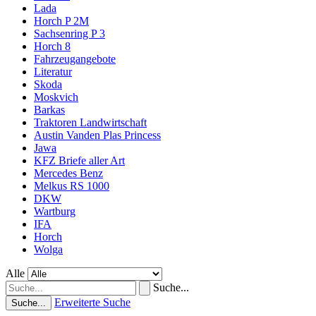
Lada
Horch P 2M
Sachsenring P 3
Horch 8
Fahrzeugangebote
Literatur
Skoda
Moskvich
Barkas
Traktoren Landwirtschaft
Austin Vanden Plas Princess
Jawa
KFZ Briefe aller Art
Mercedes Benz
Melkus RS 1000
DKW
Wartburg
IFA
Horch
Wolga
Alle
Suche...
Erweiterte Suche
Suche...