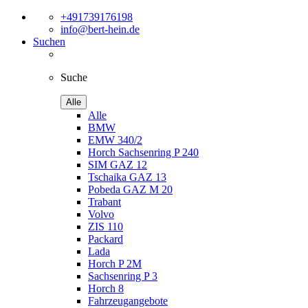
+491739176198
info@bert-hein.de
Suchen
Suche
Alle
Alle
BMW
EMW 340/2
Horch Sachsenring P 240
SIM GAZ 12
Tschaika GAZ 13
Pobeda GAZ M 20
Trabant
Volvo
ZIS 110
Packard
Lada
Horch P 2M
Sachsenring P 3
Horch 8
Fahrzeugangebote