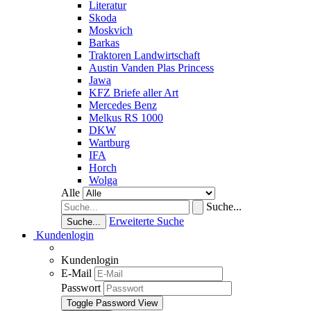
Literatur
Skoda
Moskvich
Barkas
Traktoren Landwirtschaft
Austin Vanden Plas Princess
Jawa
KFZ Briefe aller Art
Mercedes Benz
Melkus RS 1000
DKW
Wartburg
IFA
Horch
Wolga
Alle
Suche...
Erweiterte Suche
Suche...
Kundenlogin
Kundenlogin
E-Mail
Passwort
Toggle Password View