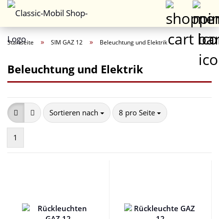
»
»
Startseite
SIM GAZ 12
Beleuchtung und Elektrik
Beleuchtung und Elektrik
Sortieren nach
pro Seite
Sortieren nach
8 pro Seite
1