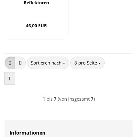
Reflektoren
46,00 EUR
Sortieren nach
pro Seite
Sortieren nach
8 pro Seite
1
1
bis
7
(von insgesamt
7
)
Informationen