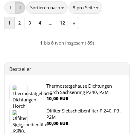
Sortieren nach
pro Seite
Sortieren nach
8 pro Seite
1
2
3
4
...
12
»
1
bis
8
(von insgesamt
89
)
Bestseller
Thermostatgehäuse Dichtungen
Horch Sach­sen­ring P240, P2M
10,00 EUR
Ölfilter Siebscheibenfilter P 240, P3 ,
P2M
40,00 EUR