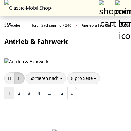
»
»
Startseite
Horch Sachsenring P 240
Antrieb & Fahrwerk
Antrieb & Fahrwerk
Sortieren nach
pro Seite
Sortieren nach
8 pro Seite
1
2
3
4
...
12
»