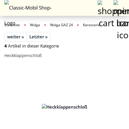
»
»
»
Startseite
Wolga
Wolga GAZ 24
Karosserie
weiter »
Letzter »
4
Artikel in dieser Kategorie
Heckklappenschloß