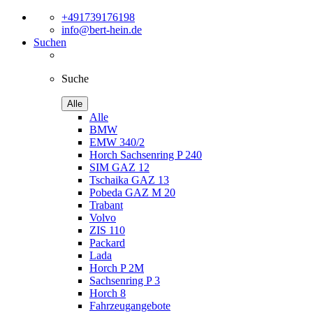
+491739176198
info@bert-hein.de
Suchen
Suche
Alle
Alle
BMW
EMW 340/2
Horch Sachsenring P 240
SIM GAZ 12
Tschaika GAZ 13
Pobeda GAZ M 20
Trabant
Volvo
ZIS 110
Packard
Lada
Horch P 2M
Sachsenring P 3
Horch 8
Fahrzeugangebote