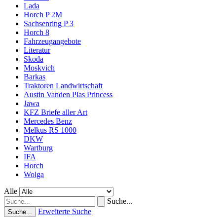
Lada
Horch P 2M
Sachsenring P 3
Horch 8
Fahrzeugangebote
Literatur
Skoda
Moskvich
Barkas
Traktoren Landwirtschaft
Austin Vanden Plas Princess
Jawa
KFZ Briefe aller Art
Mercedes Benz
Melkus RS 1000
DKW
Wartburg
IFA
Horch
Wolga
Alle
Suche...
Erweiterte Suche
Suche...