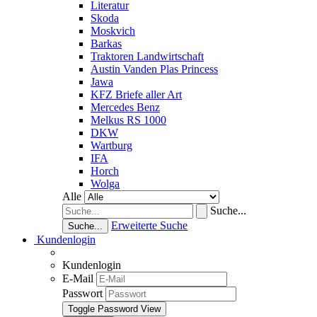
Literatur
Skoda
Moskvich
Barkas
Traktoren Landwirtschaft
Austin Vanden Plas Princess
Jawa
KFZ Briefe aller Art
Mercedes Benz
Melkus RS 1000
DKW
Wartburg
IFA
Horch
Wolga
Alle
Suche...
Erweiterte Suche
Suche...
Kundenlogin
Kundenlogin
E-Mail
Passwort
Toggle Password View